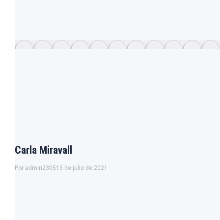
Carla Miravall
Por
admin2305
15 de julio de 2021