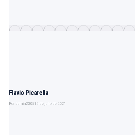
Flavio Picarella
Por
admin2305
15 de julio de 2021