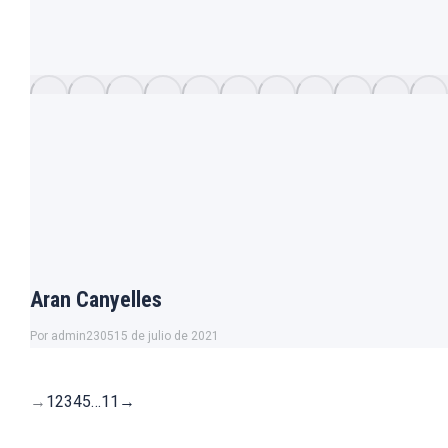
Aran Canyelles
Por
admin2305
15 de julio de 2021
→
1
2
3
4
5
…
11
→