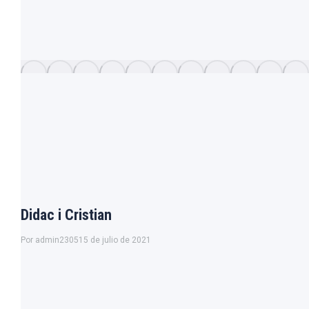
Didac i Cristian
Por
admin2305
15 de julio de 2021