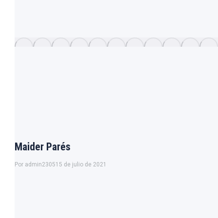
Maider Parés
Por
admin2305
15 de julio de 2021