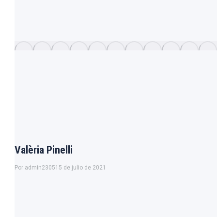
Valèria Pinelli
Por
admin2305
15 de julio de 2021