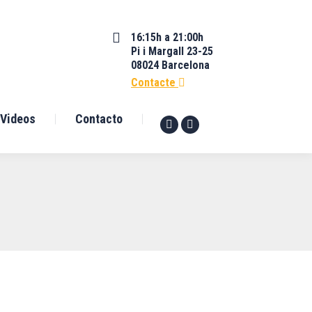
16:15h a 21:00h
Pi i Margall 23-25
08024 Barcelona
Contacte
Videos
Contacto
Facebook
YouTube
page
page
opens
opens
in
in
new
new
window
window