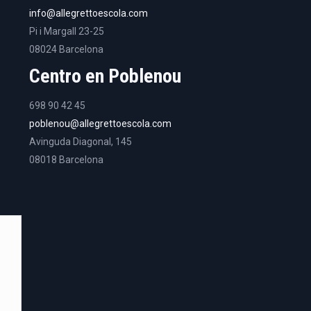
info@allegrettoescola.com
Pi i Margall 23-25
08024 Barcelona
Centro en Poblenou
698 90 42 45
poblenou@allegrettoescola.com
Avinguda Diagonal, 145
08018 Barcelona