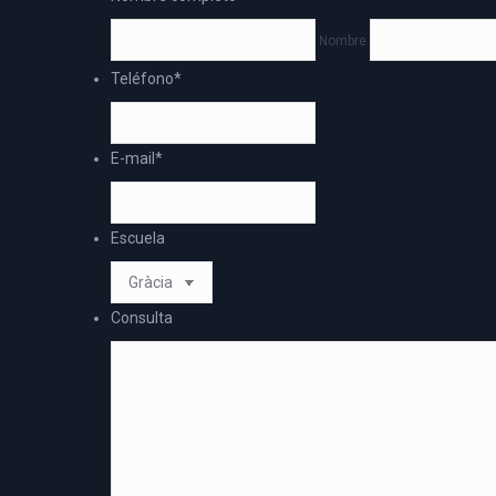
Nombre
Teléfono
*
E-mail
*
Escuela
Consulta