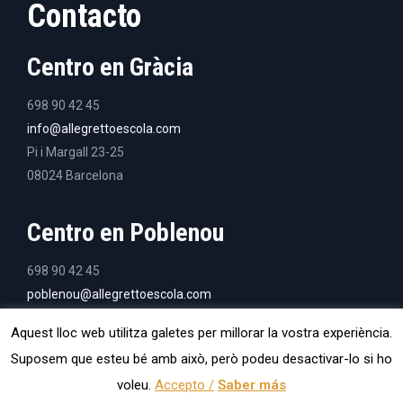
Contacto
Centro en Gràcia
698 90 42 45
info@allegrettoescola.com
Pi i Margall 23-25
08024 Barcelona
Centro en Poblenou
698 90 42 45
poblenou@allegrettoescola.com
Avinguda Diagonal, 145
Aquest lloc web utilitza galetes per millorar la vostra experiència.
08018 Barcelona
Suposem que esteu bé amb això, però podeu desactivar-lo si ho
voleu.
Accepto /
Saber más