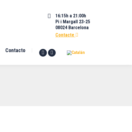
16:15h a 21:00h
Pi i Margall 23-25
08024 Barcelona
Contacte
Contacto
Facebook
YouTube
page
page
opens
opens
in
in
new
new
window
window