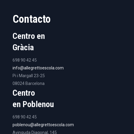
Contacto
Centro en
Gràcia
698 90 42 45
info@allegrettoescola.com
Pi i Margall 23-25
08024 Barcelona
Centro
en Poblenou
698 90 42 45
poblenou@allegrettoescola.com
Avinguda Diagonal, 145